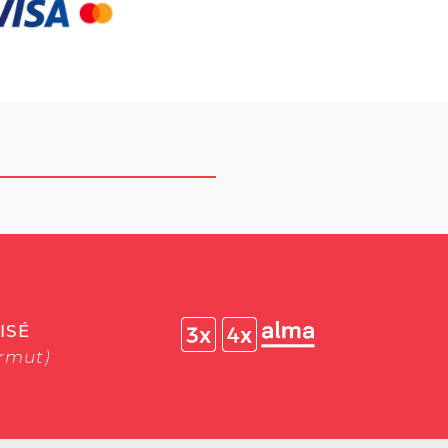
ISÉ
ermut)