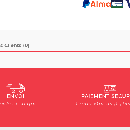
s Clients (0)
ENVOI
PAIEMENT SECUR
pide et soigné
Crédit Mutuel (Cyb