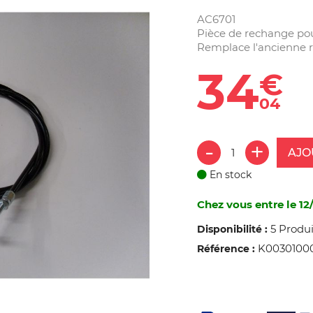
AC6701
Pièce de rechange po
Remplace l'ancienne r
34
€
04
AJO
En stock
Chez vous entre le 12/
5 Produi
Disponibilité :
K0030100
Référence :