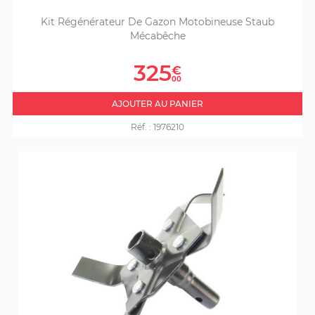
Kit Régénérateur De Gazon Motobineuse Staub
Mécabêche
Prix
325
€
00
AJOUTER AU PANIER
Réf. :
1976210