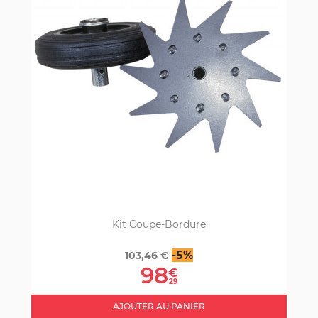
Kit Coupe-Bordure
Prix
Prix
-5%
103,46 €
de
98
€
base
29
AJOUTER AU PANIER