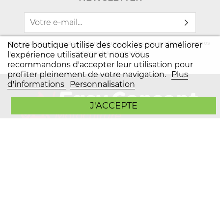
Ne ratez plus aucun de nos bons plans, recevez nos meilleures promos
Notre boutique utilise des cookies pour améliorer
et toutes les nouveautés.
l'expérience utilisateur et nous vous
recommandons d'accepter leur utilisation pour
profiter pleinement de votre navigation.
Plus
d'informations
Personnalisation
J'ACCEPTE
Easy Motoculture
BP7 21130 AUXONNE
Mon compte
Plan du site