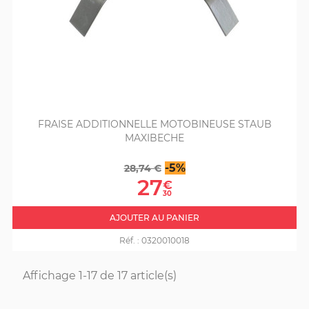
FRAISE ADDITIONNELLE MOTOBINEUSE STAUB
MAXIBECHE
Prix
Prix
-5%
28,74 €
de
27
€
base
30
AJOUTER AU PANIER
Réf. :
0320010018
Affichage 1-17 de 17 article(s)