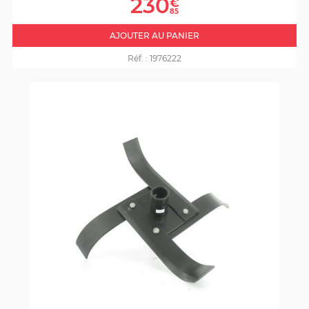
230
€
base
85
AJOUTER AU PANIER
Réf. :
1976222