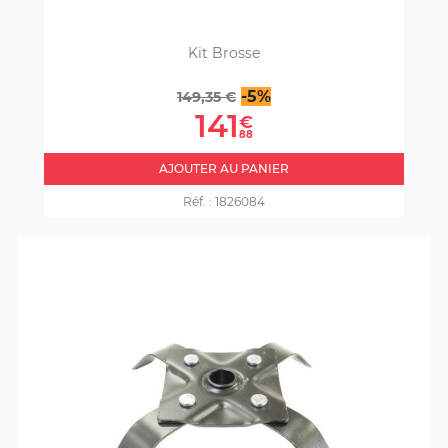
Kit Brosse
Prix
Prix
-5%
149,35 €
de
141
€
base
88
AJOUTER AU PANIER
Réf. :
1826084