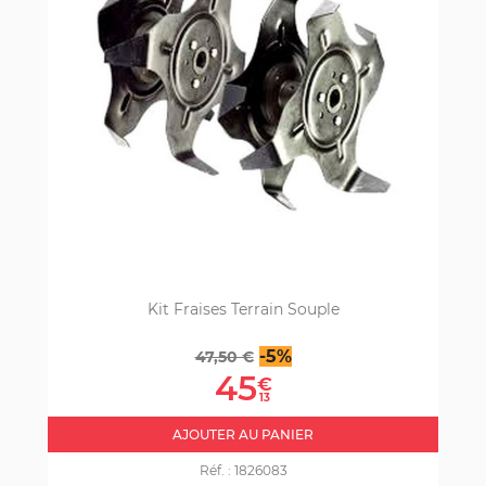
Kit Fraises Terrain Souple
Prix
Prix
-5%
47,50 €
de
45
€
base
13
AJOUTER AU PANIER
Réf. :
1826083