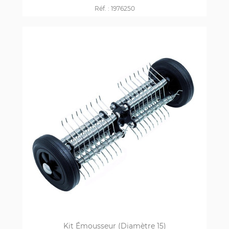
Réf. :
1976250
Kit Émousseur (diamètre 15)