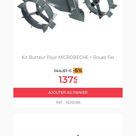
Kit Butteur Pour MICROBECHE + Roues Fer
Prix
Prix
-5%
144,61 €
de
137
€
base
38
AJOUTER AU PANIER
Réf. :
1826086