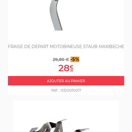
FRAISE DE DEPART MOTOBINEUSE STAUB MAXIBECHE
Prix
Prix
-5%
29,80 €
de
28
€
base
31
AJOUTER AU PANIER
Réf. :
0320010017