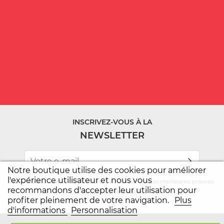
INSCRIVEZ-VOUS À LA
NEWSLETTER
Notre boutique utilise des cookies pour améliorer
l'expérience utilisateur et nous vous
Ne ratez plus aucun de nos bons plans, recevez nos meilleures promos
recommandons d'accepter leur utilisation pour
et toutes les nouveautés.
profiter pleinement de votre navigation.
Plus
d'informations
Personnalisation