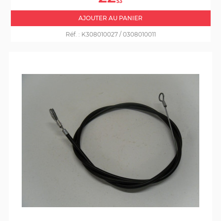
53
AJOUTER AU PANIER
Réf. :
K308010027 / 0308010011