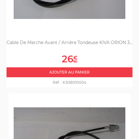
Cable De Marche Avant / Arrière Tondeuse KIVA ORION 3...
Prix
26
€
90
AJOUTER AU PANIER
Réf. :
K308010004