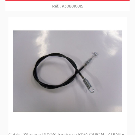
Réf. :
K308010015
Cable D'Avance PR748 Tondeuse KIVA ORION - ARIANE...