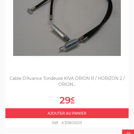
Cable D'Avance Tondeuse KIVA ORION R / HORIZON 2 /
ORION...
Prix
29
€
50
AJOUTER AU PANIER
Réf. :
K308010011