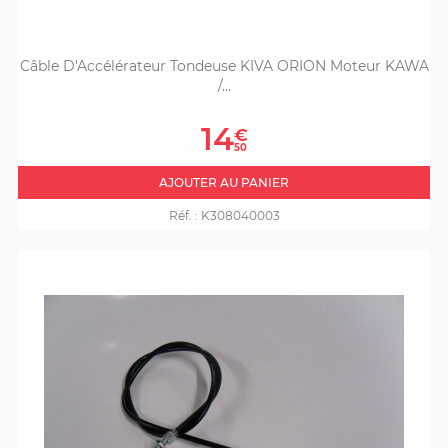
Câble D'Accélérateur Tondeuse KIVA ORION Moteur KAWA
/...
Prix
14
€
50
AJOUTER AU PANIER
Réf. :
K308040003