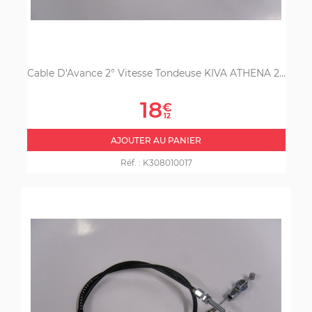
Cable D'Avance 2° Vitesse Tondeuse KIVA ATHENA 2...
Prix
18
€
12
AJOUTER AU PANIER
Réf. :
K308010017