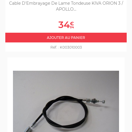
Cable D'Embrayage De Lame Tondeuse KIVA ORION 3 /
APOLLO...
Prix
34
€
04
AJOUTER AU PANIER
Réf. :
K003010003