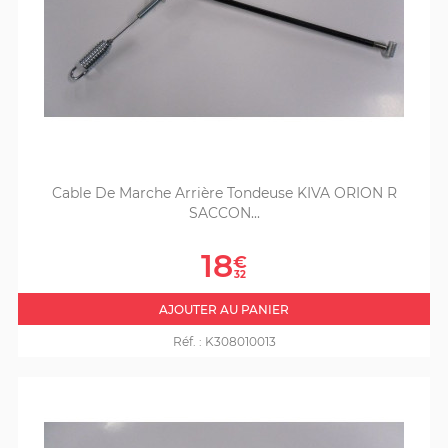
Cable De Marche Arrière Tondeuse KIVA ORION R
SACCON...
Prix
18
€
32
AJOUTER AU PANIER
Réf. :
K308010013