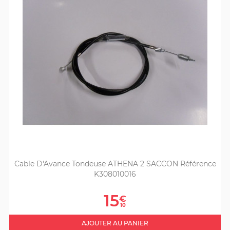
Cable D'Avance Tondeuse ATHENA 2 SACCON Référence
K308010016
Prix
15
€
10
AJOUTER AU PANIER