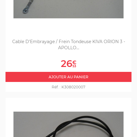
Cable D'Embrayage / Frein Tondeuse KIVA ORION 3 -
APOLLO...
Prix
26
€
53
AJOUTER AU PANIER
Réf. :
K308020007