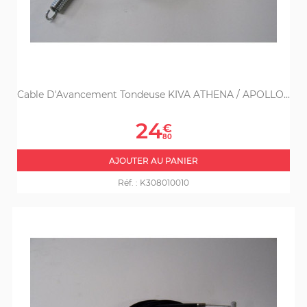
Cable D'Avancement Tondeuse KIVA ATHENA / APOLLO...
Prix
24
€
80
AJOUTER AU PANIER
Réf. :
K308010010