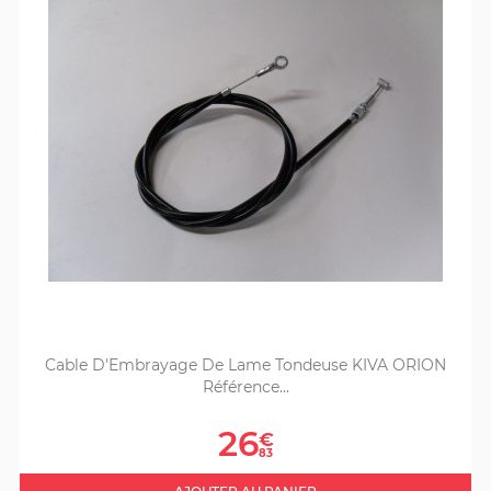
Cable D'Embrayage De Lame Tondeuse KIVA ORION
Référence...
Prix
26
€
83