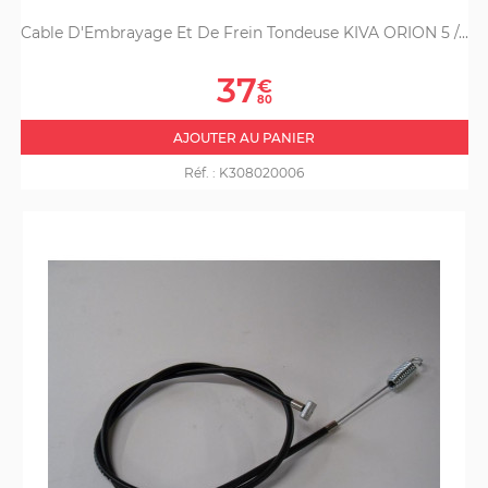
Cable D'Embrayage Et De Frein Tondeuse KIVA ORION 5 /...
Prix
37
€
80
AJOUTER AU PANIER
Réf. :
K308020006