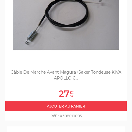
Câble De Marche Avant Magura+Saker Tondeuse KIVA
APOLLO 6...
Prix
27
€
52
AJOUTER AU PANIER
Réf. :
K308010005