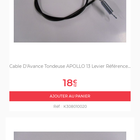
Cable D'Avance Tondeuse APOLLO 13 Levier Référence...
Prix
18
€
12
AJOUTER AU PANIER
Réf. :
K308010020