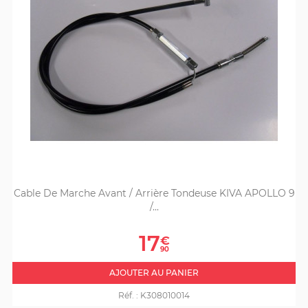
Cable De Marche Avant / Arrière Tondeuse KIVA APOLLO 9
/...
Prix
17
€
90
AJOUTER AU PANIER
Réf. :
K308010014