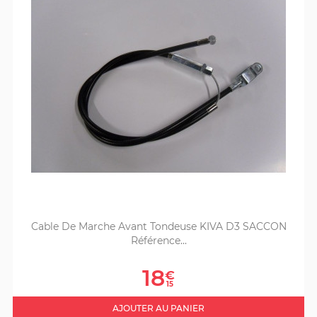
Cable De Marche Avant Tondeuse KIVA D3 SACCON
Référence...
Prix
18
€
15
AJOUTER AU PANIER