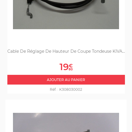
Cable De Réglage De Hauteur De Coupe Tondeuse KIVA...
Prix
19
€
80
AJOUTER AU PANIER
Réf. :
K308030002