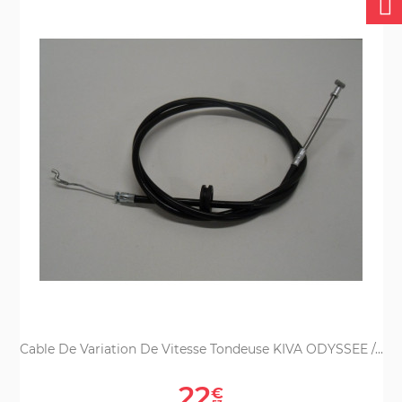
Cable De Variation De Vitesse Tondeuse KIVA ODYSSEE /...
Prix
22
€