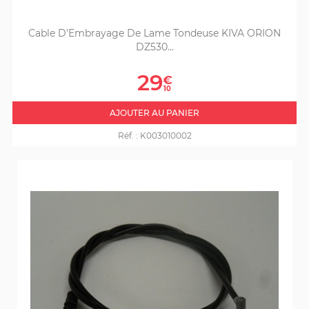
Cable D'Embrayage De Lame Tondeuse KIVA ORION
DZ530...
Prix
29
€
10
AJOUTER AU PANIER
Réf. :
K003010002