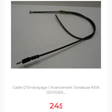
Cable D'Embrayage / Avancement Tondeuse KIVA
ODYSSEE...
Prix
24
€
38