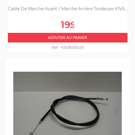
Cable De Marche Avant / Marche Arrière Tondeuse KIVA...
Prix
19
€
40
AJOUTER AU PANIER
Réf. :
K308010029