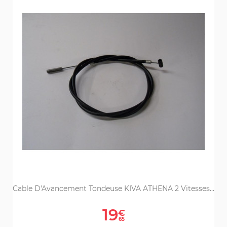
Cable D'Avancement Tondeuse KIVA ATHENA 2 Vitesses...
Prix
19
€
65