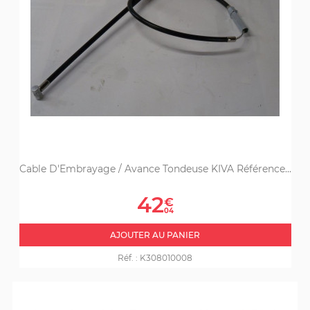
Cable D'Embrayage / Avance Tondeuse KIVA Référence...
Prix
42
€
04
AJOUTER AU PANIER
Réf. :
K308010008