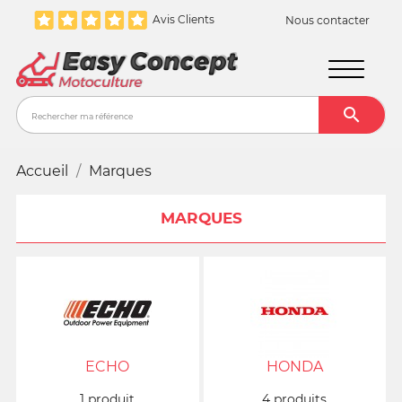
Avis Clients
Nous contacter

Recher
Accueil
Marques
MARQUES
ECHO
HONDA
1 produit
4 produits