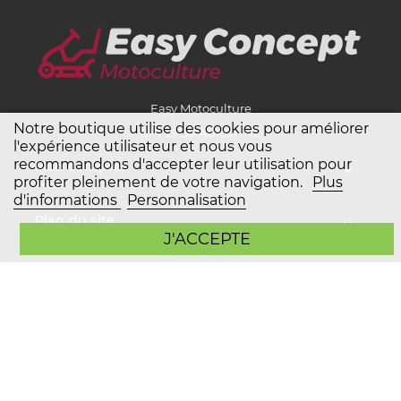
Easy Motoculture
Notre boutique utilise des cookies pour améliorer
BP7 21130 AUXONNE
l'expérience utilisateur et nous vous
recommandons d'accepter leur utilisation pour
Mon compte
profiter pleinement de votre navigation.
Plus
d'informations
Personnalisation
Plan du site
J'ACCEPTE
Service client
Copyright Easy Motoculture 2026
Mentions légales