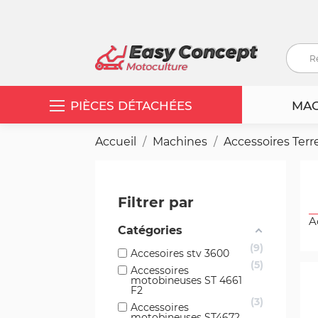
PIÈCES DÉTACHÉES
MAC
Accueil
Machines
Accessoires Terr
Filtrer par
A
Catégories
9
Accesoires stv 3600
5
Accessoires
motobineuses ST 4661
F2
3
Accessoires
motobineuses ST4672