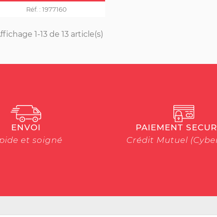
Réf. :
1977160
ffichage 1-13 de 13 article(s)
ENVOI
PAIEMENT SECUR
pide et soigné
Crédit Mutuel (Cyb