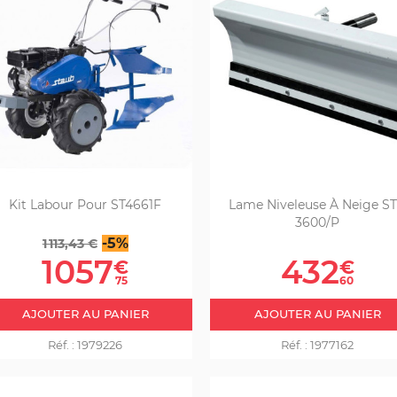
Kit Labour Pour ST4661F
Lame Niveleuse À Neige S
3600/P
Prix
Prix
-5%
1 113,43 €
de
Prix
1057
432
€
€
base
75
60
AJOUTER AU PANIER
AJOUTER AU PANIER
Réf. :
1979226
Réf. :
1977162