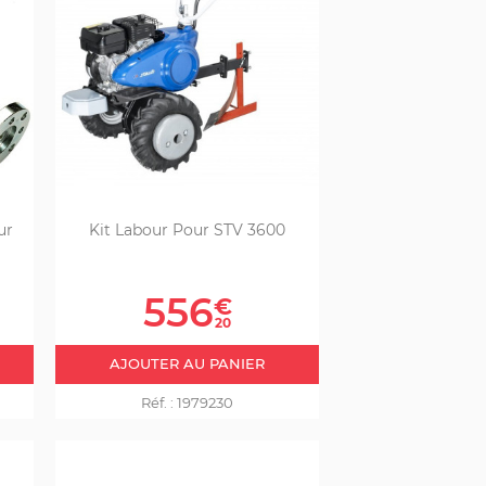
ur
Kit Labour Pour STV 3600
Prix
556
€
20
AJOUTER AU PANIER
Réf. :
1979230