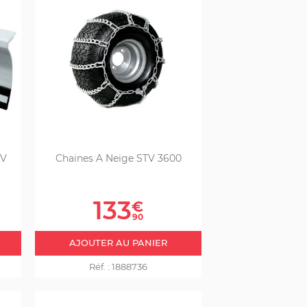
TV
Chaines A Neige STV 3600
Prix
133
€
90
AJOUTER AU PANIER
Réf. :
1888736