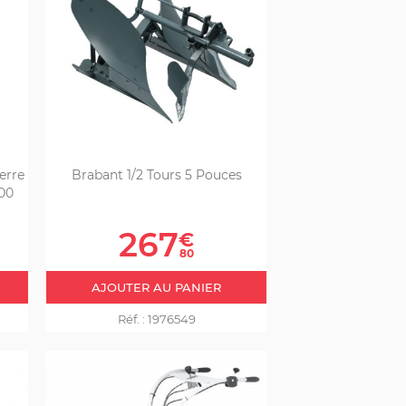
erre
Brabant 1/2 Tours 5 Pouces
00
Prix
267
€
80
AJOUTER AU PANIER
Réf. :
1976549