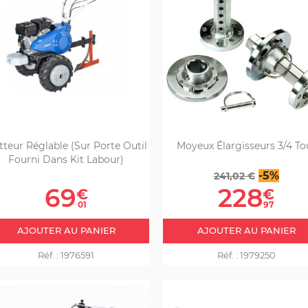
tteur Réglable (sur Porte Outil
Moyeux Élargisseurs 3/4 To
Fourni Dans Kit Labour)
Prix
Prix
-5%
241,02 €
Prix
de
69
228
€
€
base
01
97
AJOUTER AU PANIER
AJOUTER AU PANIER
Réf. :
1976591
Réf. :
1979250