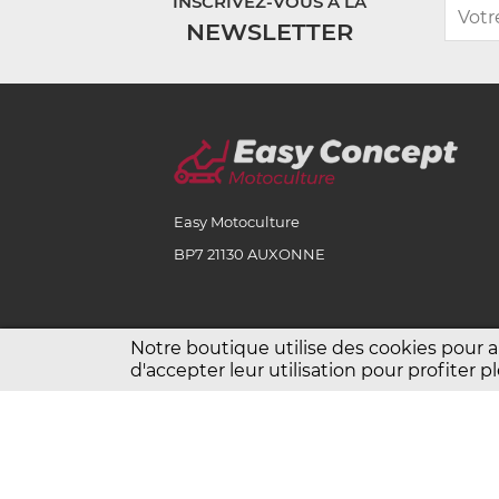
INSCRIVEZ-VOUS À LA
NEWSLETTER
Easy Motoculture
BP7 21130 AUXONNE
Notre boutique utilise des cookies pour 
d'accepter leur utilisation pour profiter
Copyright Easy Motoculture 202