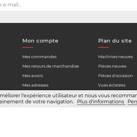
Mon compte
Plan du site
Mes commandes
Machines neuves
Mes retours de marchandise
Pièces neuves
Mes avoirs
Pièces d'occasion
Mes adresses
Vues éclatées
Mes informations personnelles
Vidéos
améliorer l'expérience utilisateur et nous vous recomm
 pleinement de votre navigation.
Plus d'informations
Per
Mes bons de réduction
6
Mentions légales
Conditions générales de vente