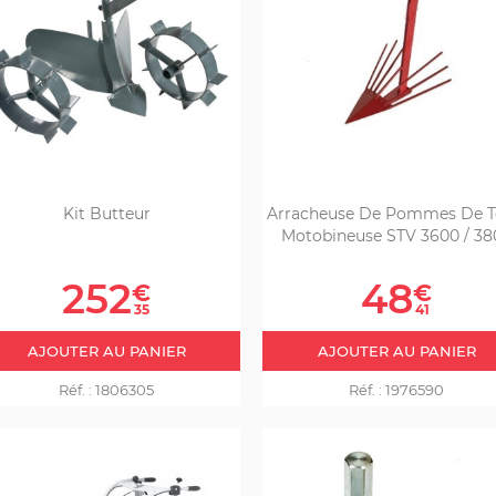
Kit Butteur
Arracheuse De Pommes De T
Motobineuse STV 3600 / 38
Prix
Prix
252
48
€
€
35
41
AJOUTER AU PANIER
AJOUTER AU PANIER
Réf. :
1806305
Réf. :
1976590