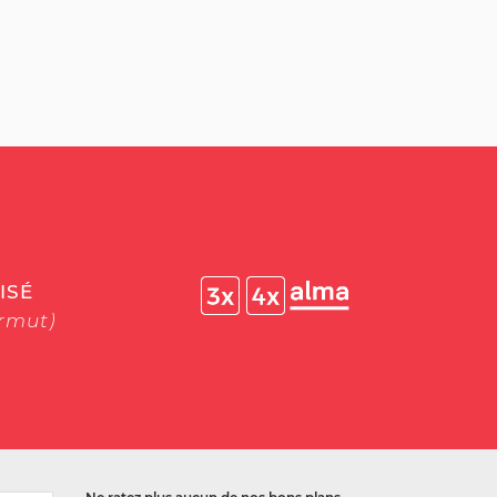
ISÉ
ermut)