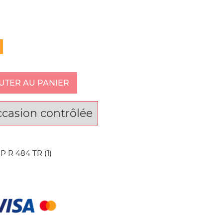
UTER AU PANIER
ccasion contrôlée
 R 484 TR (1)