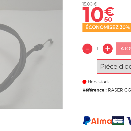
15,00 €
10
€
50
ÉCONOMISEZ 30%
AJO
Pièce d'o
Hors stock
RASER GGP
Référence :