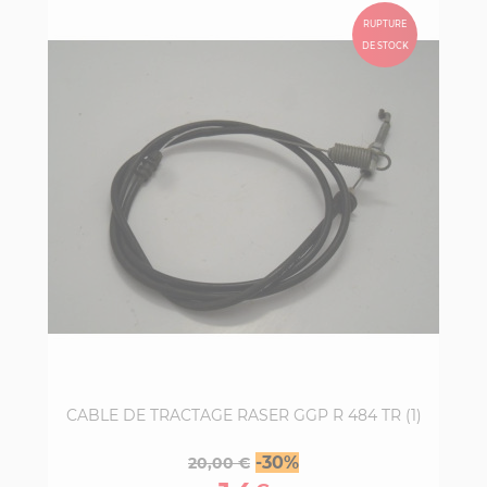
RUPTURE
DE STOCK
CABLE DE TRACTAGE RASER GGP R 484 TR (1)
Prix
Prix
-30%
20,00 €
de