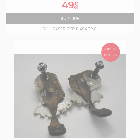
de
49
€
base
00
RUPTURE
Réf. :
RASER GGP R 484 TR (1)
RUPTURE
DE STOCK