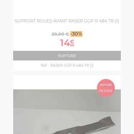
SUPPORT ROUES AVANT RASER GGP R 484 TR (1)
Prix
Prix
-30%
20,00 €
de
14
€
base
00
RUPTURE
Réf. :
RASER GGP R 484 TR (1)
RUPTURE
DE STOCK