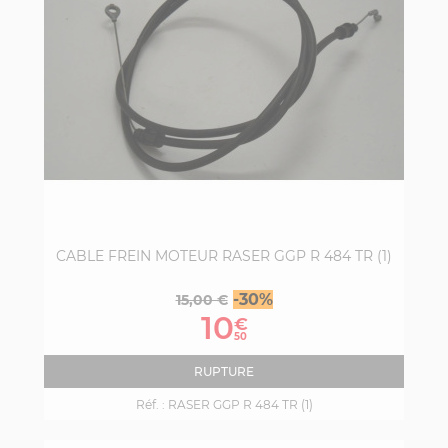
CABLE FREIN MOTEUR RASER GGP R 484 TR (1)
Prix
Prix
-30%
15,00 €
de
10
€
base
50
RUPTURE
Réf. :
RASER GGP R 484 TR (1)