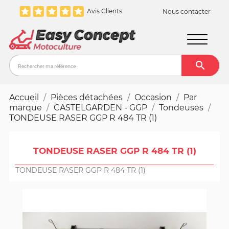
Avis Clients
Nous contacter

Recher
Accueil
Pièces détachées
Occasion
Par
marque
CASTELGARDEN - GGP
Tondeuses
TONDEUSE RASER GGP R 484 TR (1)
TONDEUSE RASER GGP R 484 TR (1)
TONDEUSE RASER GGP R 484 TR (1)