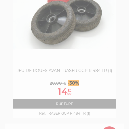
JEU DE ROUES AVANT RASER GGP R 484 TR (1)
Prix
Prix
-30%
20,00 €
de
14
€
base
00
RUPTURE
Réf. :
RASER GGP R 484 TR (1)