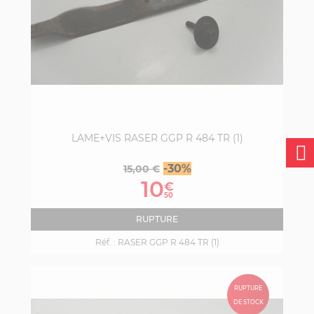
LAME+VIS RASER GGP R 484 TR (1)
Prix
Prix
-30%
15,00 €
de
10
€
base
50
RUPTURE
Réf. :
RASER GGP R 484 TR (1)
RUPTURE
DE STOCK