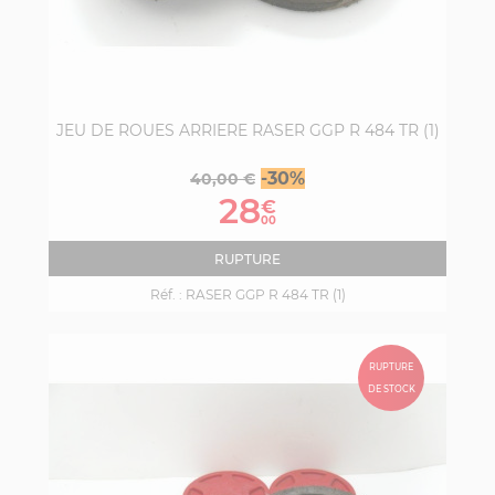
JEU DE ROUES ARRIERE RASER GGP R 484 TR (1)
Prix
Prix
-30%
40,00 €
de
28
€
base
00
RUPTURE
Réf. :
RASER GGP R 484 TR (1)
RUPTURE
DE STOCK