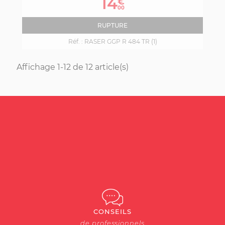
14
€
base
00
RUPTURE
Réf. :
RASER GGP R 484 TR (1)
Affichage 1-12 de 12 article(s)
CONSEILS
de professionnels