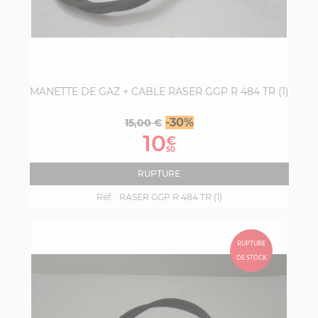
MANETTE DE GAZ + CABLE RASER GGP R 484 TR (1)
Prix
Prix
-30%
15,00 €
de
10
€
base
50
RUPTURE
Réf. :
RASER GGP R 484 TR (1)
RUPTURE
DE STOCK