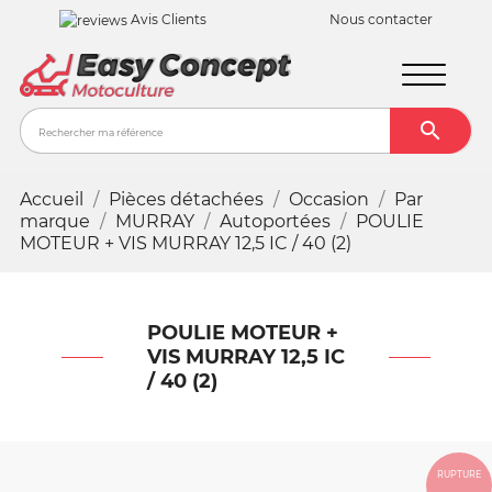
Avis Clients
Nous contacter

Recher
Accueil
Pièces détachées
Occasion
Par
marque
MURRAY
Autoportées
POULIE
MOTEUR + VIS MURRAY 12,5 IC / 40 (2)
POULIE MOTEUR +
VIS MURRAY 12,5 IC
/ 40 (2)
RUPTURE