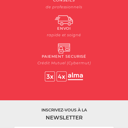
CONSEILS
de professionnels
ENVOI
rapide et soigné
PAIEMENT SECURISÉ
Crédit Mutuel (Cybermut)
INSCRIVEZ-VOUS À LA
NEWSLETTER