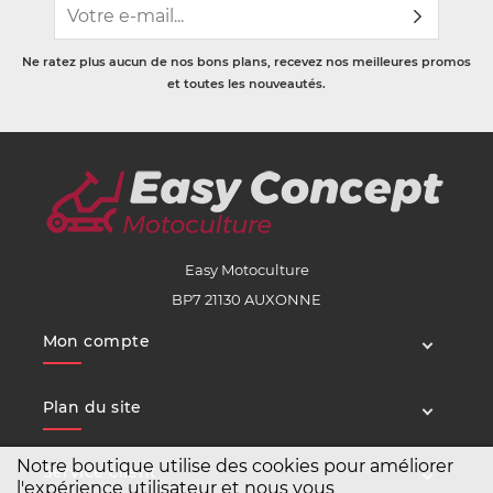
Ne ratez plus aucun de nos bons plans, recevez nos meilleures promos
et toutes les nouveautés.
Easy Motoculture
BP7 21130 AUXONNE
Mon compte
Plan du site
Notre boutique utilise des cookies pour améliorer
Service client
l'expérience utilisateur et nous vous