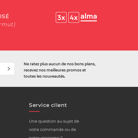
ISÉ
ermut)
Ne ratez plus aucun de nos bons plans,
recevez nos meilleures promos et
toutes les nouveautés.
Service client
Une question au sujet de
votre commande ou de
notre enseigne ?