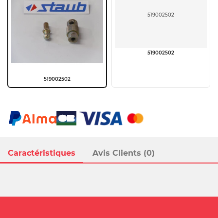
519002502
519002502
519002502
Caractéristiques
Avis Clients (0)