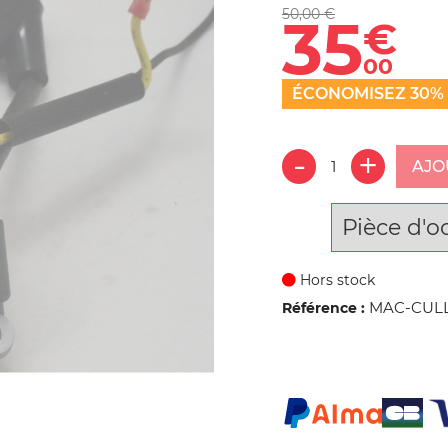
50,00 €
35
€
00
ÉCONOMISEZ 30%
AJO
Pièce d'o
Hors stock
MAC-CULL
Référence :