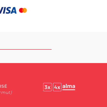
ISÉ
ermut)