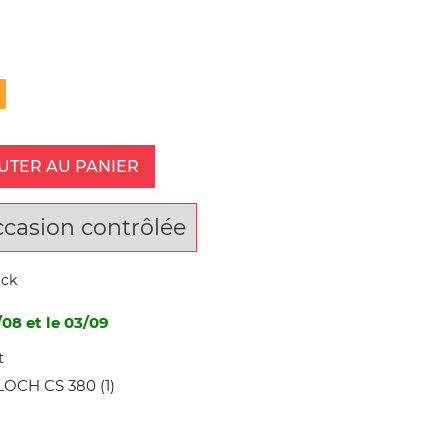
UTER AU PANIER
ccasion contrôlée
ock
/08 et le 03/09
t
OCH CS 380 (1)