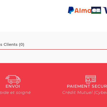
s Clients (0)
ENVOI
PAIEMENT SECUR
pide et soigné
Crédit Mutuel (Cyb