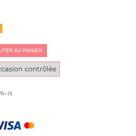
UTER AU PANIER
ccasion contrôlée
 i (1)