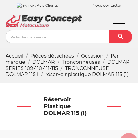
Avis Clients
Nous contacter

Recher
Accueil
Pièces détachées
Occasion
Par
marque
DOLMAR
Tronçonneuses
DOLMAR
SERIES 109-110-111-115
TRONCONNEUSE
DOLMAR 115 i
réservoir plastique DOLMAR 115 (1)
Réservoir
Plastique
DOLMAR 115 (1)