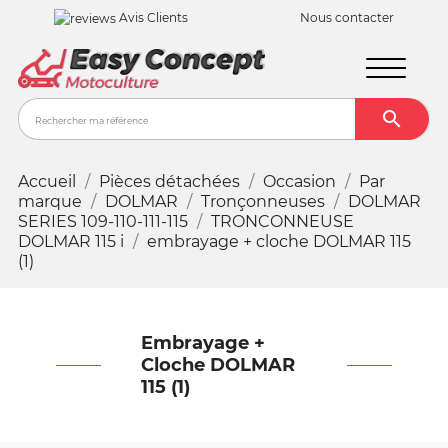
Avis Clients
Nous contacter

Recher
Accueil
Pièces détachées
Occasion
Par
marque
DOLMAR
Tronçonneuses
DOLMAR
SERIES 109-110-111-115
TRONCONNEUSE
DOLMAR 115 i
embrayage + cloche DOLMAR 115
(1)
Embrayage +
Cloche DOLMAR
115 (1)