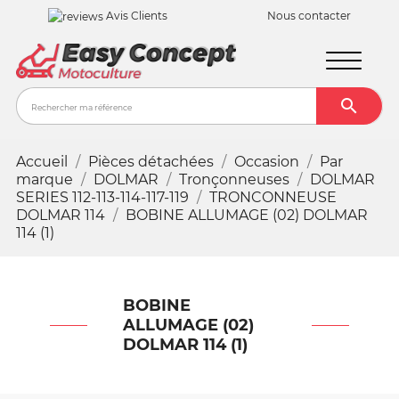
Avis Clients
Nous contacter

Recher
Accueil
Pièces détachées
Occasion
Par
marque
DOLMAR
Tronçonneuses
DOLMAR
SERIES 112-113-114-117-119
TRONCONNEUSE
DOLMAR 114
BOBINE ALLUMAGE (02) DOLMAR
114 (1)
BOBINE
ALLUMAGE (02)
DOLMAR 114 (1)