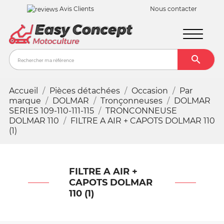
Avis Clients
Nous contacter

Recher
Accueil
Pièces détachées
Occasion
Par
marque
DOLMAR
Tronçonneuses
DOLMAR
SERIES 109-110-111-115
TRONCONNEUSE
DOLMAR 110
FILTRE A AIR + CAPOTS DOLMAR 110
(1)
FILTRE A AIR +
CAPOTS DOLMAR
110 (1)