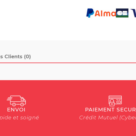
s Clients (0)
ENVOI
PAIEMENT SECUR
pide et soigné
Crédit Mutuel (Cyb