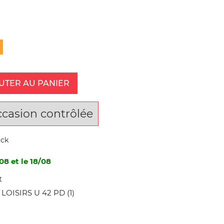
UTER AU PANIER
ccasion contrôlée
ock
08 et le 18/08
t
OISIRS U 42 PD (1)