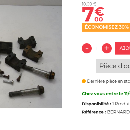
10,00 €
7
€
00
ÉCONOMISEZ 30%
AJO
Pièce d'o
Dernière pièce en st
Chez vous entre le 11/
1 Produi
Disponibilité :
BERNARD L
Référence :