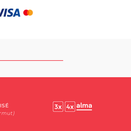
ISÉ
ermut)