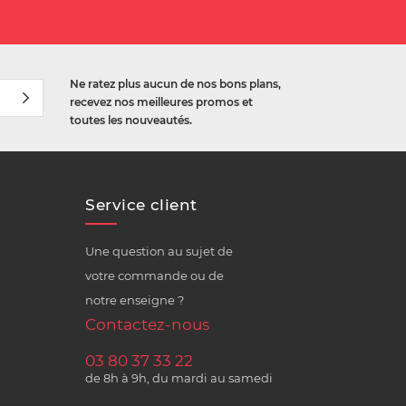
Ne ratez plus aucun de nos bons plans,
recevez nos meilleures promos et
toutes les nouveautés.
Service client
Une question au sujet de
votre commande ou de
notre enseigne ?
Contactez-nous
03 80 37 33 22
de 8h à 9h, du mardi au samedi