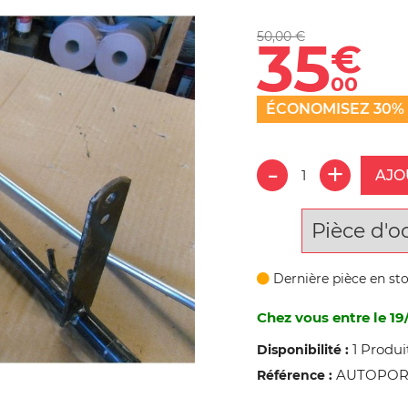
50,00 €
35
€
00
ÉCONOMISEZ 30%
AJO
Pièce d'o
Dernière pièce en st
Chez vous entre le 19
1 Produi
Disponibilité :
AUTOPORT
Référence :