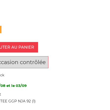
UTER AU PANIER
ccasion contrôlée
ock
/08 et le 03/09
t
EE GGP NJA 92 (1)