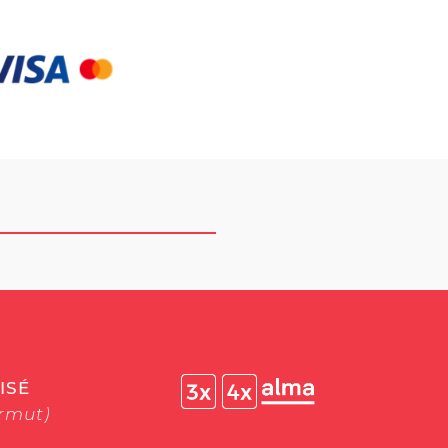
ISÉ
ermut)