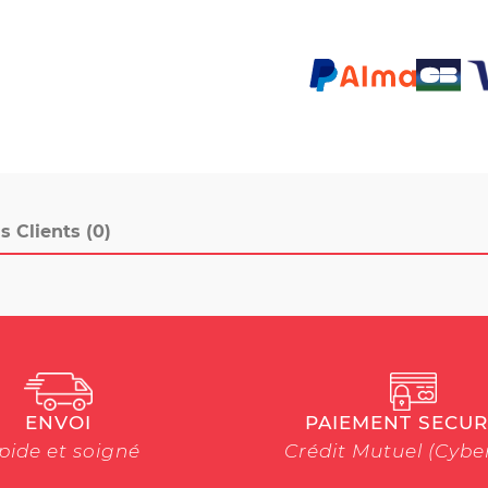
s Clients (0)
ENVOI
PAIEMENT SECUR
pide et soigné
Crédit Mutuel (Cyb