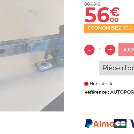
80,00 €
56
€
00
ÉCONOMISEZ 30%
AJO
Pièce d'o
Hors stock
AUTOPORT
Référence :