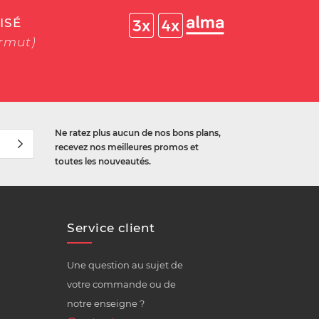
ISÉ
ermut)
Ne ratez plus aucun de nos bons plans,
recevez nos meilleures promos et
toutes les nouveautés.
Service client
Une question au sujet de
votre commande ou de
notre enseigne ?