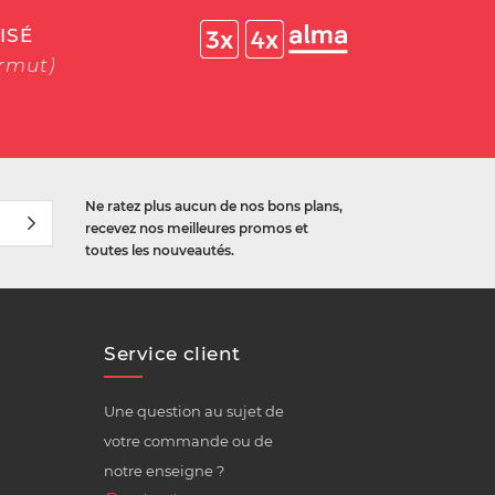
ISÉ
ermut)
Ne ratez plus aucun de nos bons plans,
recevez nos meilleures promos et
toutes les nouveautés.
Service client
Une question au sujet de
votre commande ou de
notre enseigne ?