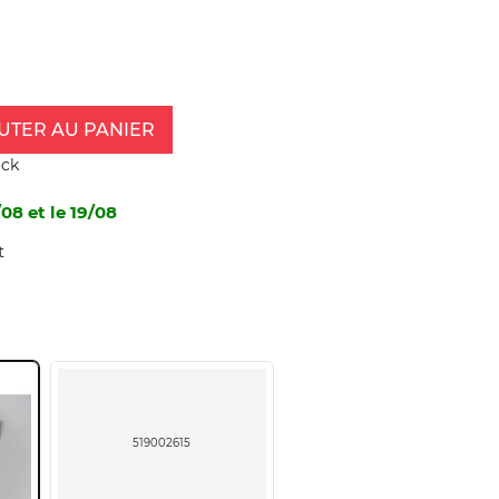
UTER AU PANIER
ock
08 et le 19/08
t
519002615