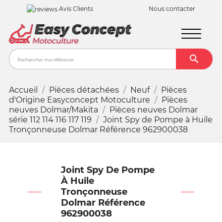
Avis Clients
Nous contacter

Recher
Accueil
Pièces détachées
Neuf
Pièces
d'Origine Easyconcept Motoculture
Pièces
neuves Dolmar/Makita
Pièces neuves Dolmar
série 112 114 116 117 119
Joint Spy de Pompe à Huile
Tronçonneuse Dolmar Référence 962900038
Joint Spy De Pompe
À Huile
Tronçonneuse
Dolmar Référence
962900038