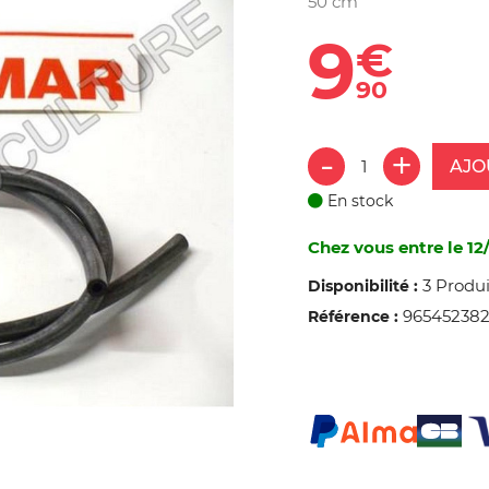
50 cm
9
€
90
AJO
En stock
Chez vous entre le 12/
3 Produi
Disponibilité :
96545238
Référence :