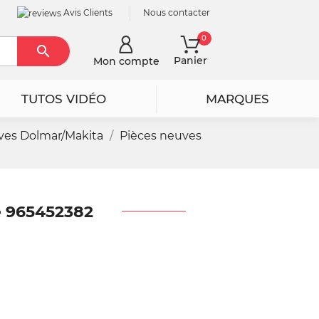
Avis Clients
Nous contacter
0

Rechercher
Panier
Mon compte
TUTOS VIDÉO
MARQUES
ves Dolmar/Makita
Pièces neuves
e 965452382