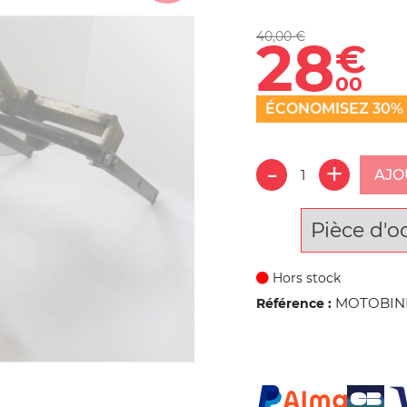
40,00 €
28
€
00
ÉCONOMISEZ 30%
AJO
Pièce d'o
Hors stock
MOTOBINE
Référence :