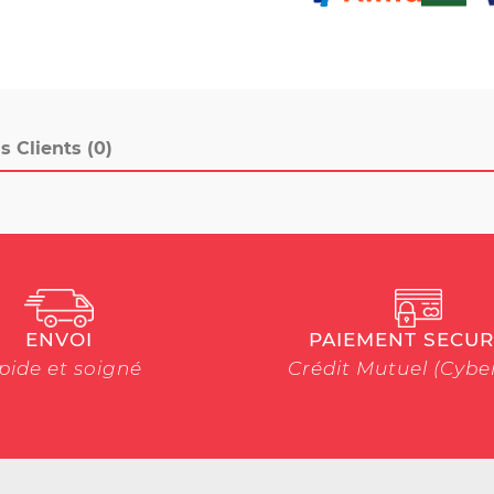
s Clients (0)
ENVOI
PAIEMENT SECUR
pide et soigné
Crédit Mutuel (Cyb