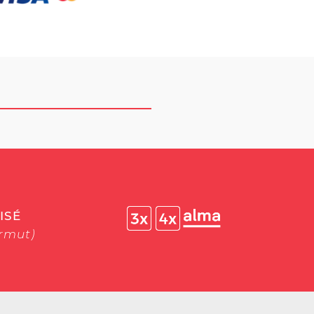
ISÉ
ermut)