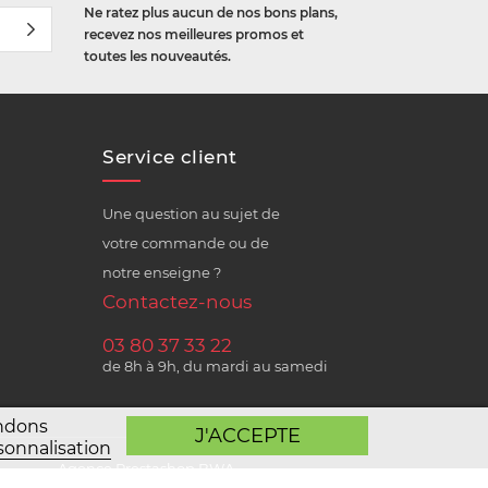
Ne ratez plus aucun de nos bons plans,
recevez nos meilleures promos et
toutes les nouveautés.
Service client
Une question au sujet de
votre commande ou de
notre enseigne ?
Contactez-nous
03 80 37 33 22
de 8h à 9h, du mardi au samedi
andons
J'ACCEPTE
sonnalisation
Agence Prestashop BWA