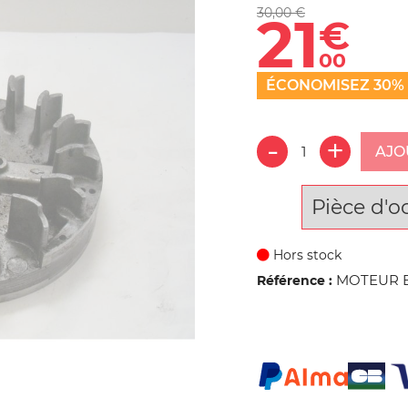
30,00 €
21
€
00
ÉCONOMISEZ 30%
AJO
Pièce d'o
Hors stock
MOTEUR B&
Référence :