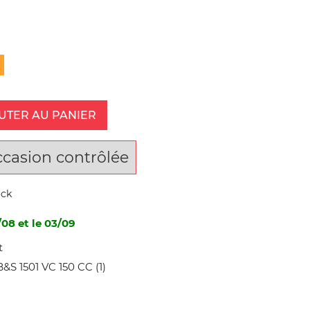
UTER AU PANIER
ccasion contrôlée
ock
/08 et le 03/09
t
S 1501 VC 150 CC (1)