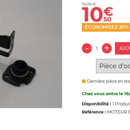
15,00 €
10
€
50
ÉCONOMISEZ 30%
AJO
Pièce d'o
Dernière pièce en st
Chez vous entre le 19
1 Produi
Disponibilité :
MOTEUR B&
Référence :