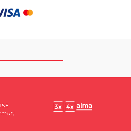
ISÉ
ermut)