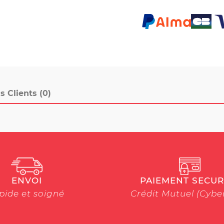
s Clients (0)
ENVOI
PAIEMENT SECUR
pide et soigné
Crédit Mutuel (Cyb