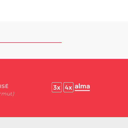
ISÉ
ermut)