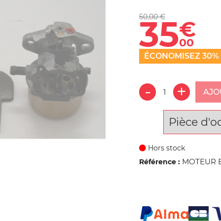
50,00 €
35
€
00
ÉCONOMISEZ 30%
AJO
Pièce d'o
Hors stock
MOTEUR B
Référence :