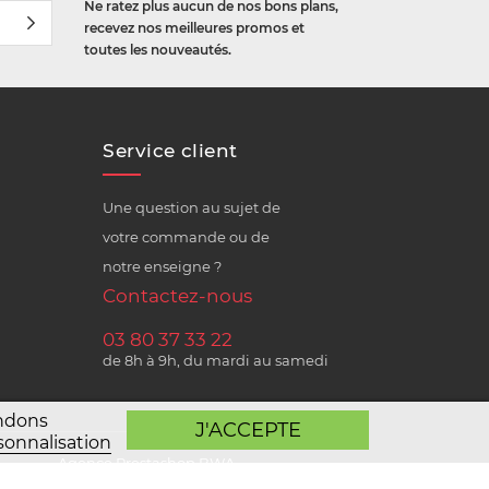
Ne ratez plus aucun de nos bons plans,
recevez nos meilleures promos et
toutes les nouveautés.
Service client
Une question au sujet de
votre commande ou de
notre enseigne ?
Contactez-nous
03 80 37 33 22
de 8h à 9h, du mardi au samedi
andons
J'ACCEPTE
sonnalisation
Agence Prestashop BWA