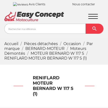
Avis Clients
Nous contacter

Recher
Accueil
Pièces détachées
Occasion
Par
marque
BERNARD-MOTEUR
Moteurs
Démontés
MOTEUR BERNARD W 117 S
RENIFLARD MOTEUR BERNARD W 117 S (1)
RENIFLARD
MOTEUR
BERNARD W 117 S
(1)