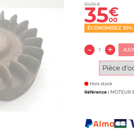
50,00 €
35
€
00
ÉCONOMISEZ 30%
AJO
Pièce d'o
Hors stock
MOTEUR B
Référence :