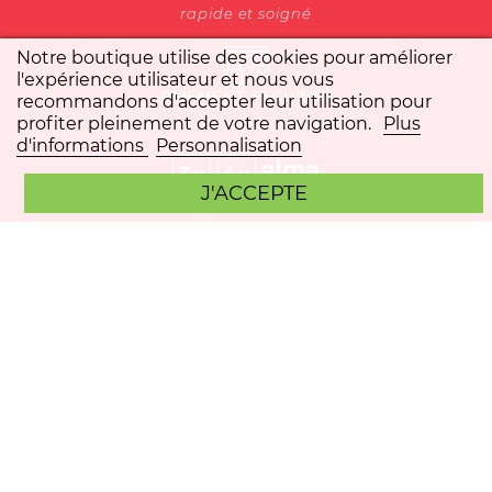
rapide et soigné
Notre boutique utilise des cookies pour améliorer
l'expérience utilisateur et nous vous
PAIEMENT SECURISÉ
recommandons d'accepter leur utilisation pour
Crédit Mutuel (Cybermut)
profiter pleinement de votre navigation.
Plus
d'informations
Personnalisation
J'ACCEPTE
INSCRIVEZ-VOUS À LA
NEWSLETTER
Ne ratez plus aucun de nos bons plans, recevez nos meilleures promos
et toutes les nouveautés.