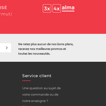
ISÉ
ermut)
Ne ratez plus aucun de nos bons plans,
recevez nos meilleures promos et
toutes les nouveautés.
Service client
Une question au sujet de
votre commande ou de
notre enseigne ?