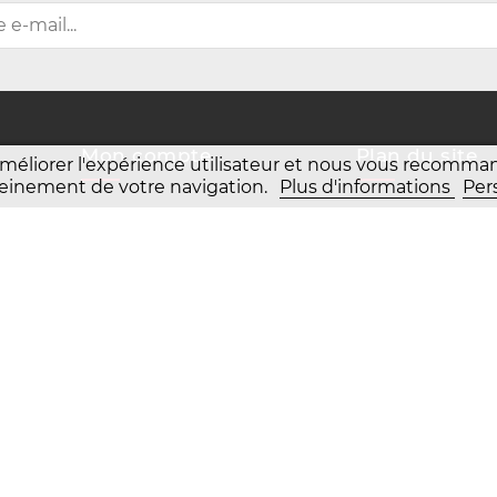
Mon compte
Plan du site
améliorer l'expérience utilisateur et nous vous recomm
 pleinement de votre navigation.
Plus d'informations
Per
Mes commandes
Machines neuves
Mes retours de marchandise
Pièces neuves
Mes avoirs
Pièces d'occasion
Mes adresses
Vues éclatées
Mes informations personnelles
Vidéos
Mes bons de réduction
6
Mentions légales
Conditions générales de vente