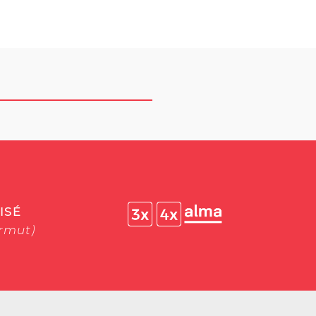
ISÉ
ermut)