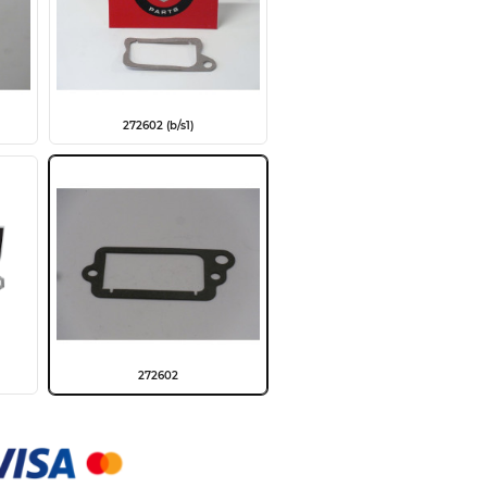
272602 (b/s1)
272602