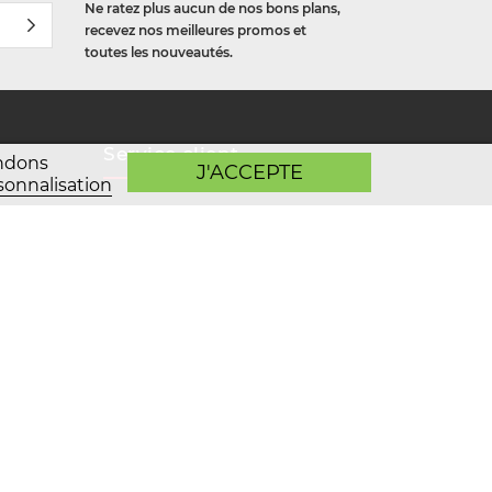
Ne ratez plus aucun de nos bons plans,
recevez nos meilleures promos et
toutes les nouveautés.
Service client
andons
J'ACCEPTE
sonnalisation
Une question au sujet de
votre commande ou de
notre enseigne ?
Contactez-nous
03 80 37 33 22
de 8h à 9h, du mardi au samedi
Agence Prestashop BWA