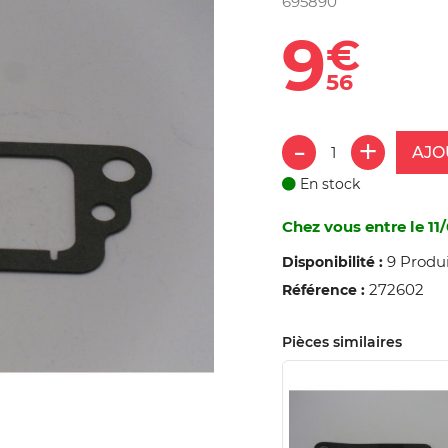
695890
9
€
56
AJO
En stock
Chez vous entre le 11/
9 Produi
Disponibilité :
272602
Référence :
Pièces similaires