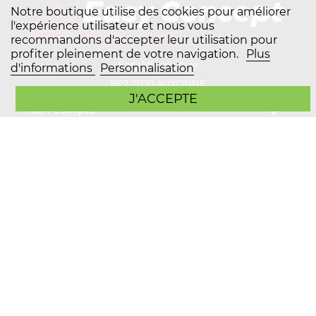
Notre boutique utilise des cookies pour améliorer
l'expérience utilisateur et nous vous
recommandons d'accepter leur utilisation pour
profiter pleinement de votre navigation.
Plus
Easy Motoculture
d'informations
Personnalisation
BP7 21130 AUXONNE
J'ACCEPTE
Mon compte
Plan du site
Service client
Copyright Easy Motoculture 2026
Mentions légales
Conditions générales de vente