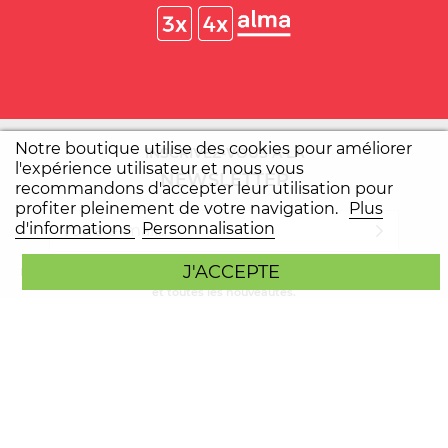
Notre boutique utilise des cookies pour améliorer
INSCRIVEZ-VOUS À LA
l'expérience utilisateur et nous vous
NEWSLETTER
recommandons d'accepter leur utilisation pour
profiter pleinement de votre navigation.
Plus
d'informations
Personnalisation
J'ACCEPTE
Ne ratez plus aucun de nos bons plans, recevez nos meilleures promos
et toutes les nouveautés.