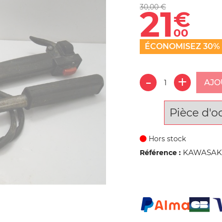
30,00 €
21
€
00
ÉCONOMISEZ 30%
AJO
Pièce d'o
Hors stock
KAWASAKI 
Référence :