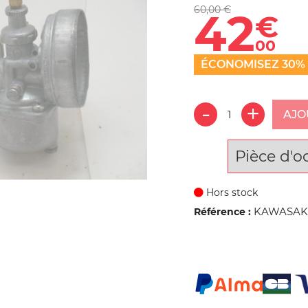
60,00 €
42
€
00
ÉCONOMISEZ 30%
AJO
Pièce d'o
Hors stock
KAWASAKI 
Référence :