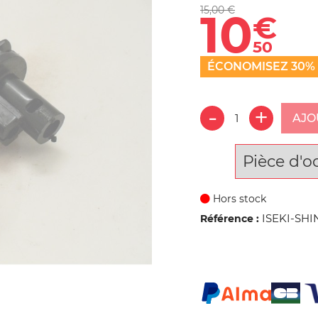
15,00 €
10
€
50
ÉCONOMISEZ 30%
AJO
Pièce d'o
Hors stock
ISEKI-SHI
Référence :