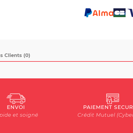
s Clients (0)
ENVOI
PAIEMENT SECUR
pide et soigné
Crédit Mutuel (Cyb