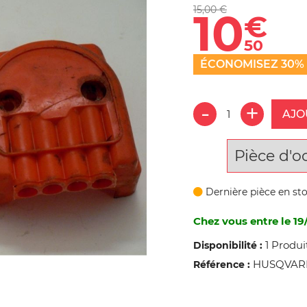
15,00 €
10
€
50
ÉCONOMISEZ 30%
AJO
Pièce d'o
Dernière pièce en st
Chez vous entre le 19
1 Produi
Disponibilité :
HUSQVARNA
Référence :