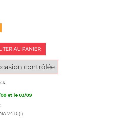
UTER AU PANIER
ccasion contrôlée
ock
/08 et le 03/09
t
 24 R (1)