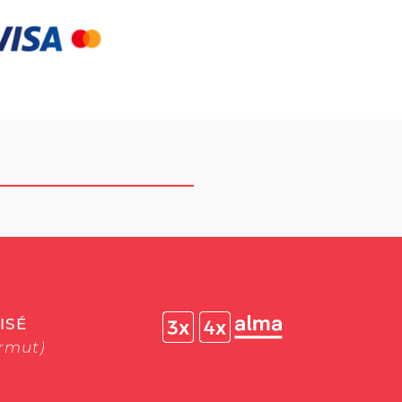
ISÉ
ermut)