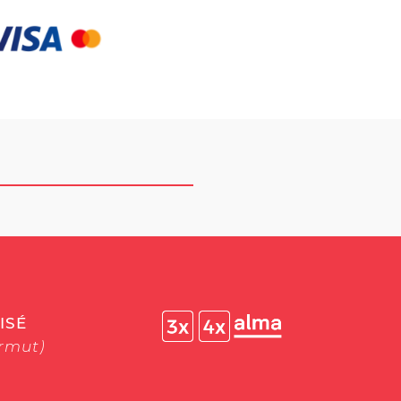
ISÉ
ermut)