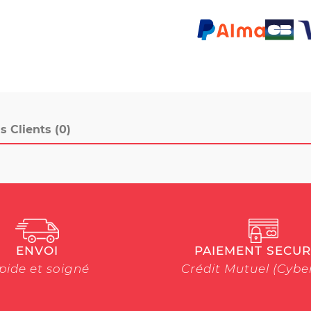
s Clients (0)
ENVOI
PAIEMENT SECUR
pide et soigné
Crédit Mutuel (Cyb