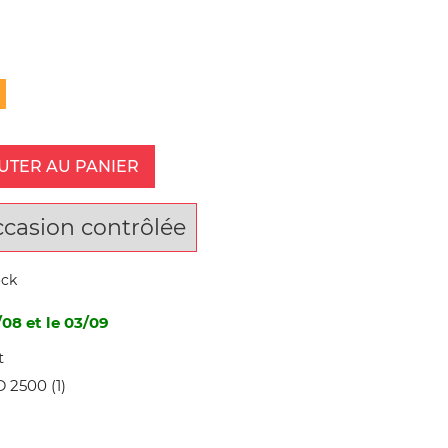
UTER AU PANIER
ccasion contrôlée
ock
/08 et le 03/09
t
2500 (1)