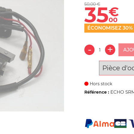
50,00 €
35
€
00
ÉCONOMISEZ 30%
AJO
Pièce d'o
Hors stock
ECHO SRM-
Référence :