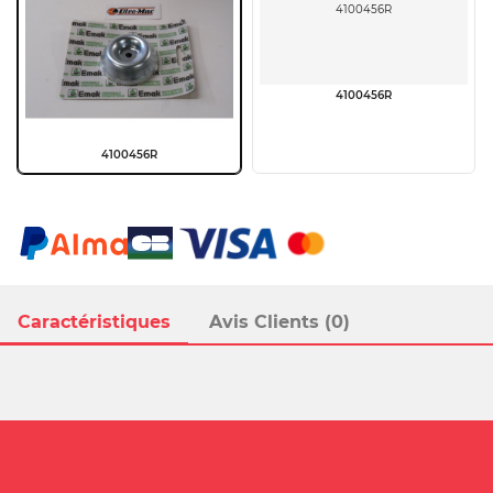
4100456R
4100456R
4100456R
Caractéristiques
Avis Clients (0)