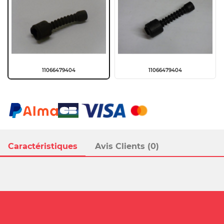
11066479404
11066479404
Caractéristiques
Avis Clients (0)