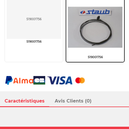
519001756
519001756
519001756
Caractéristiques
Avis Clients (0)