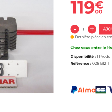
119
€
00
AJO
Dernière pièce en st
Chez vous entre le 19
1 Produi
Disponibilité :
028131211
Référence :