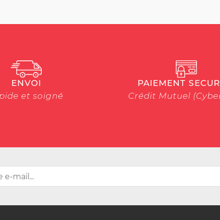
ENVOI
PAIEMENT SECUR
pide et soigné
Crédit Mutuel (Cyb