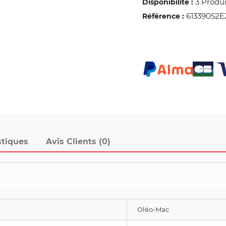
3 Produi
Disponibilité :
61339052E
Référence :
stiques
Avis Clients (0)
Oléo-Mac