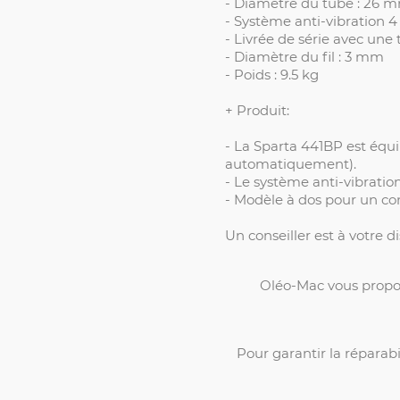
- Diamètre du tube : 26 
- Système anti-vibration 4 
- Livrée de série avec un
- Diamètre du fil : 3 mm
- Poids : 9.5 kg
+ Produit:
- La Sparta 441BP est équip
automatiquement).
- Le système anti-vibration 
- Modèle à dos pour un con
Un conseiller est à votre 
Oléo-Mac vous propos
Pour garantir la réparab