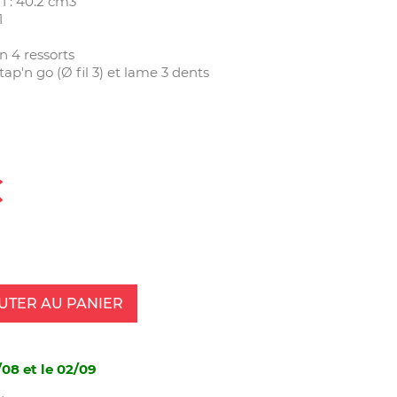
1 : 40.2 cm3
1
h
n 4 ressorts
 tap'n go (Ø fil 3) et lame 3 dents
€
UTER AU PANIER
/08 et le 02/09