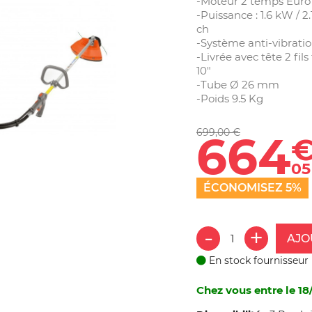
-Moteur 2 temps Euro 
-Puissance : 1.6 kW / 2.
c
-Système anti-vibratio
-Livrée avec tête 2 fils
10"
-Tube Ø 26 mm
-Poids 9.5 Kg
699,00 €
664
05
ÉCONOMISEZ 5%
AJO
En stock fournisseur
Chez vous entre le 18