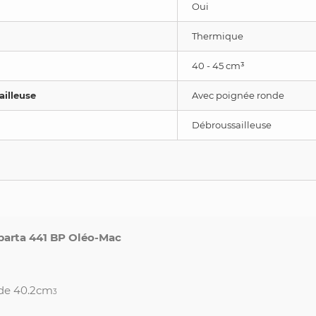
Oui
Thermique
40 - 45 cm³
illeuse
Avec poignée ronde
Débroussailleuse
Sparta 441 BP Oléo-Mac
 de 40.2cm
3