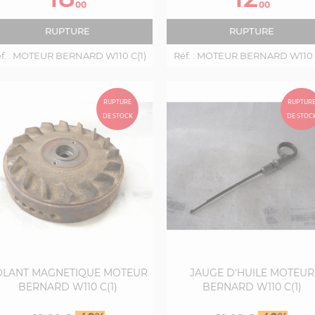
base
base
00
00
RUPTURE
RUPTURE
. :
MOTEUR BERNARD W110 C(1)
Réf. :
MOTEUR BERNARD W110 C
RUPTURE
RUPTUR
DE STOCK
DE STOC
OLANT MAGNETIQUE MOTEUR
JAUGE D'HUILE MOTEUR
BERNARD W110 C(1)
BERNARD W110 C(1)