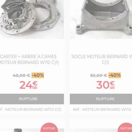
CARTER + ARBRE A CAMES
SOCLE MOTEUR BERNARD W
MOTEUR BERNARD W110 C(1)
C(1)
Prix
Prix
Prix
Prix
-40%
-40%
40,00 €
50,00 €
de
de
24
30
€
€
base
base
00
00
RUPTURE
RUPTURE
. :
MOTEUR BERNARD W110 C(1)
Réf. :
MOTEUR BERNARD W110 C
RUPTURE
RUPTUR