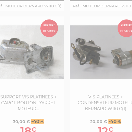
. :
MOTEUR BERNARD W110 C(1)
Réf. :
MOTEUR BERNARD W110 C
RUPTURE
RUPTUR
DE STOCK
DE STOC
SUPPORT VIS PLATINEES +
VIS PLATINEES +
CAPOT BOUTON D'ARRET
CONDENSATEUR MOTEU
MOTEUR...
BERNARD W110 C(1)
Prix
Prix
Prix
Prix
-40%
-40%
30,00 €
20,00 €
de
de
18
12
€
€