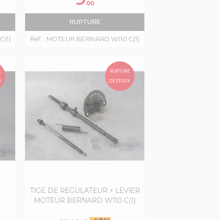
base
00
RUPTURE
(1)
Réf. :
MOTEUR BERNARD W110 C(1)
E
RUPTURE
K
DE STOCK
TIGE DE REGULATEUR + LEVIER
MOTEUR BERNARD W110 C(1)