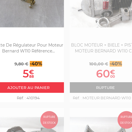
tte De Régulateur Pour Moteur
BLOC MOTEUR + BIELE + PI
Bernard W110 Référence...
MOTEUR BERNARD W110 C(
Prix
Prix
Prix
Prix
-40%
-40%
9,80 €
100,00 €
de
de
5
60
€
€
base
base
88
00
AJOUTER AU PANIER
RUPTURE
Réf. :
410194
Réf. :
MOTEUR BERNARD W110 C
RUPTURE
RUPTUR
DE STOCK
DE STOC