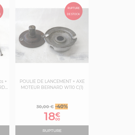
E
RUPTURE
K
DE STOCK
ts +
POULIE DE LANCEMENT + AXE
D...
MOTEUR BERNARD W110 C(1)
Prix
Prix
-40%
30,00 €
de
18
€
base
00
RUPTURE