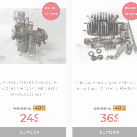
RUPTURE
RUPTUR
DE STOCK
DE STOC
CARBURATEUR (LEGER JEU
Culasse + Soupapes + Ressor
VOLET DE GAZ ) MOTEUR
Demi-Lune MOTEUR BERNAR
BERNARD W110...
Prix
Prix
Prix
Prix
-40%
-40%
40,00 €
60,00 €
de
de
24
36
€
€
base
base
00
00
RUPTURE
RUPTURE